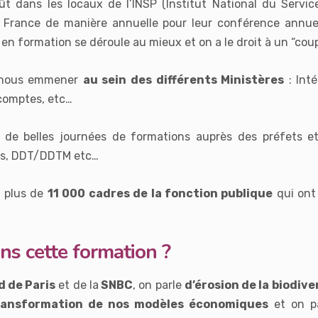
ût dans les locaux de l’INSP (Institut National du Servi
 France de manière annuelle pour leur conférence annue
n formation se déroule au mieux et on a le droit à un “coup 
a nous emmener
au sein des différents Ministères
: Inté
 comptes, etc…
de belles journées de formations auprès des préfets et 
ales, DDT/DDTM etc…
t plus de
11 000 cadres de la fonction publique
qui ont
ans cette formation ?
d de Paris
et de la
SNBC
, on parle
d’érosion de la biodive
ransformation de nos modèles économiques
et on pa