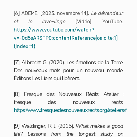
[6] ADEME. (2023, novembre 14).
Le dévendeur
et le lave-linge
[Vidéo]. YouTube.
https://www.youtube.com/watch?
v=-0d5sARSTP0:contentReference[oaicite:1]
{index=1}
[7] Albrecht, G. (2020). Les émotions de la Terre:
Des nouveaux mots pour un nouveau monde.
Éditions Les Liens qui libèrent.
[8] Fresque des Nouveaux Récits. Atelier :
fresque des nouveaux récits.
https://www.fresquedesnouveauxrecits.org/ateliers/f
[9] Waldinger, R. J. (2015).
What makes a good
life? Lessons from the longest study on